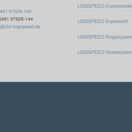
LOGISPEED Expresslade
)491 97928-140
0)491 97928-144
LOGISPEED Expresslift
o@clsi-logispeed.de
LOGISPEED Regalsyste
LOGISPEED Skatesyste