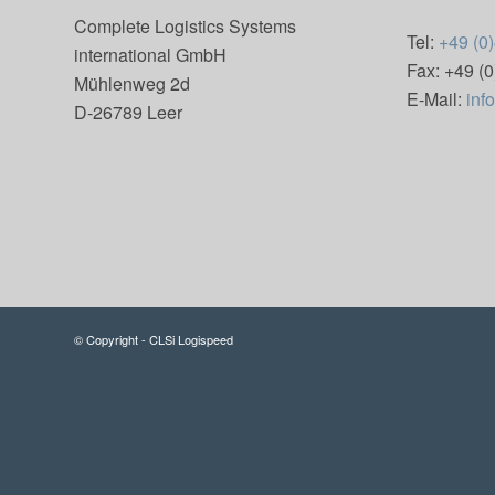
Complete Logistics Systems
Tel:
+49 (0
international GmbH
Fax: +49 (
Mühlenweg 2d
E-Mail:
inf
D-26789 Leer
© Copyright - CLSi Logispeed