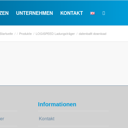
ZEN
UNTERNEHMEN
KONTAKT
Startseite
/
/
Produkte
/
LOGISPEED Ladungsträger
/
datenbaltt download
Informationen
er
Kontakt