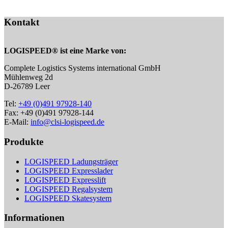
Kontakt
LOGISPEED® ist eine Marke von:
Complete Logistics Systems international GmbH
Mühlenweg 2d
D-26789 Leer
Tel:
+49 (0)491 97928-140
Fax: +49 (0)491 97928-144
E-Mail:
info@clsi-logispeed.de
Produkte
LOGISPEED Ladungsträger
LOGISPEED Expresslader
LOGISPEED Expresslift
LOGISPEED Regalsystem
LOGISPEED Skatesystem
Informationen