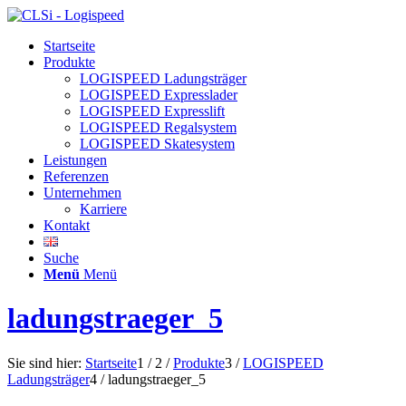
Startseite
Produkte
LOGISPEED Ladungsträger
LOGISPEED Expresslader
LOGISPEED Expresslift
LOGISPEED Regalsystem
LOGISPEED Skatesystem
Leistungen
Referenzen
Unternehmen
Karriere
Kontakt
Suche
Menü
Menü
ladungstraeger_5
Sie sind hier:
Startseite
1
/
2
/
Produkte
3
/
LOGISPEED
Ladungsträger
4
/
ladungstraeger_5